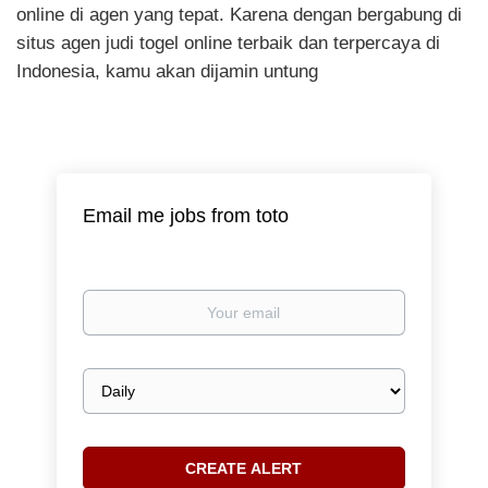
online di agen yang tepat. Karena dengan bergabung di
situs agen judi togel online terbaik dan terpercaya di
Indonesia, kamu akan dijamin untung
Email me jobs from toto
Your
email
Email
frequency